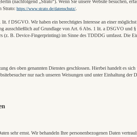
erlin (nachfolgend „Strato“). Wenn Sie unsere Website besuchen, erfass
n Strato:
.
https://www.strato.de/datenschutz/
lit. f DSGVO. Wir haben ein berechtigtes Interesse an einer möglichst
tung ausschließlich auf Grundlage von Art. 6 Abs. 1 lit. a DSGVO und
s (z. B. Device-Fingerprinting) im Sinne des TDDDG umfasst. Die Einwi
ng des oben genannten Dienstes geschlossen. Hierbei handelt es sich 
Websitebesucher nur nach unseren Weisungen und unter Einhaltung der 
en
Daten sehr ernst. Wir behandeln Ihre personenbezogenen Daten vertraul