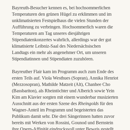
Bayreuth-Besucher kennen es, bei hochsommerlichen
Temperaturen den grünen Hügel zu erklimmen und im
unklimatisierten Festspielhaus die vielen Stunden der
Aufführung zu verbringen. Hochsommerlich waren die
Temperaturen am Tag unseres diesjährigen
Stipendiatenkonzertes wahrlich, allerdings war der gut
klimatisierte Leibniz-Saal des Niedersächsischen
Landtags ein mehr als angenehmer Ort, um unseren
Stipendiatinnen und Stipendiaten zuzuhören.
Bayreuther Flair kam im Programm auch zum Ende des
ersten Teils auf. Viola Westhues (Sopran), Annika Henriot
(Mezzosopran), Mathilde Matzeit (Alt), Chanhee Cho
(Bassbariton), als Rheintöchter und Alberich sowie Yein
Kim am Klavier sorgten mit einem wunderbar musizierten
Ausschnitt aus der ersten Szene des
Rheingolds
für den
Wagner-Anteil im Programm und begeisterten das
Publikum damit sehr. Die drei Sängerinnen hatten zuvor
bereits mit Werken von Rossini, Gounod und Bernstein
ihre Opern-Affinität eindrucksvoll unter Beweis gestellt.