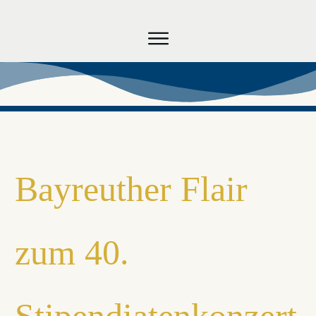
RICHARD WAGNER
STIPENDIUM
WAGNER ON AIR
VERBAND
Bayreuther Flair
zum 40.
Stipendiatenkonzert