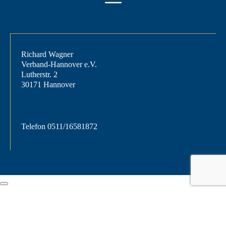
Richard Wagner
Verband-Hannover e.V.
Lutherstr. 2
30171 Hannover
Telefon
0511/16581872
Dialog
schließen
Sitzung abgelaufen
Bitte melde dich erneut an.
Die Anmeldeseite wird sich in einem neuen Tab