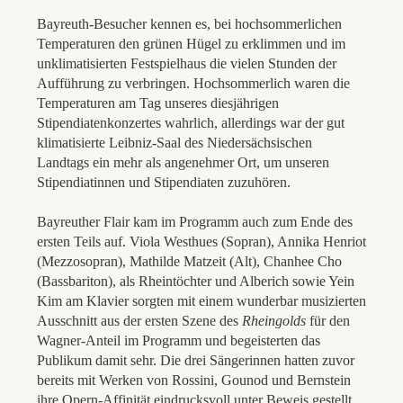
Bayreuth-Besucher kennen es, bei hochsommerlichen
Temperaturen den grünen Hügel zu erklimmen und im
unklimatisierten Festspielhaus die vielen Stunden der
Aufführung zu verbringen. Hochsommerlich waren die
Temperaturen am Tag unseres diesjährigen
Stipendiatenkonzertes wahrlich, allerdings war der gut
klimatisierte Leibniz-Saal des Niedersächsischen
Landtags ein mehr als angenehmer Ort, um unseren
Stipendiatinnen und Stipendiaten zuzuhören.
Bayreuther Flair kam im Programm auch zum Ende des
ersten Teils auf. Viola Westhues (Sopran), Annika Henriot
(Mezzosopran), Mathilde Matzeit (Alt), Chanhee Cho
(Bassbariton), als Rheintöchter und Alberich sowie Yein
Kim am Klavier sorgten mit einem wunderbar musizierten
Ausschnitt aus der ersten Szene des
Rheingolds
für den
Wagner-Anteil im Programm und begeisterten das
Publikum damit sehr. Die drei Sängerinnen hatten zuvor
bereits mit Werken von Rossini, Gounod und Bernstein
ihre Opern-Affinität eindrucksvoll unter Beweis gestellt.