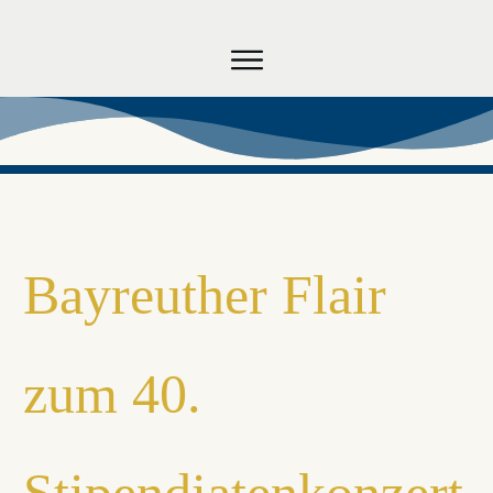
RICHARD WAGNER
STIPENDIUM
WAGNER ON AIR
VERBAND
Bayreuther Flair
zum 40.
Stipendiatenkonzert